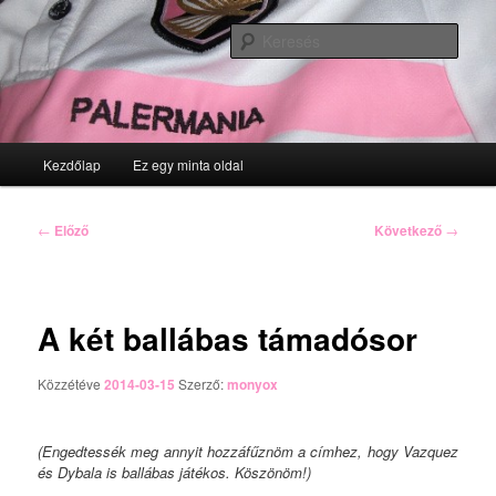
Tovább
az
Kere
elsődleges
tartalomra
Fő
Kezdőlap
Ez egy minta oldal
menü
Bejegyzés
←
Előző
Következő
→
navigáció
A két ballábas támadósor
Közzétéve
2014-03-15
Szerző:
monyox
(Engedtessék meg annyit hozzáfűznöm a címhez, hogy Vazquez
és Dybala is ballábas játékos. Köszönöm!)