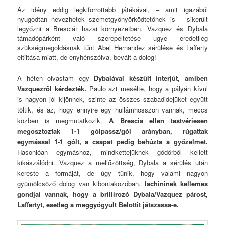
Az idény eddig legkiforrottabb játékával, – amit igazából
nyugodtan nevezhetek szemetgyönyörködtetőnek is – sikerült
legyőzni a Bresciát hazai környezetben. Vazquez és Dybala
támadópárként való szerepeltetése ugye eredetileg
szükségmegoldásnak tűnt Abel Hernandez sérülése és Lafferty
eltiltása miatt, de enyhénszólva, bevált a dolog!
A héten olvastam egy
Dybalával készült interjút, amiben
Vazquezről kérdezték.
Paulo azt mesélte, hogy a pályán kívül
is nagyon jól kijönnek, szinte az összes szabadidejüket együtt
töltik, és az, hogy ennyire egy hullámhosszon vannak, meccs
közben is megmutatkozik.
A Brescia ellen testvériesen
megosztoztak 1-1 gólpassz/gól arányban, rúgattak
egymással 1-1 gólt, a csapat pedig behúzta a győzelmet.
Hasonlóan egymáshoz, mindkettejüknek gödörből kellett
kikászálódni. Vazquez a mellőzöttség, Dybala a sérülés után
kereste a formáját, de úgy tűnik, hogy valami nagyon
gyümölcsöző dolog van kibontakozóban.
Iachininek kellemes
gondjai vannak, hogy a brillírozó Dybala/Vazquez párost,
Laffertyt, esetleg a meggyógyult Belottit játszassa-e.