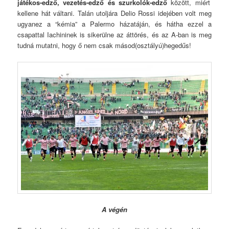
játékos-edző, vezetés-edző és szurkolók-edző
között, miért
kellene hát váltani. Talán utoljára Delio Rossi idejében volt meg
ugyanez a “kémia” a Palermo házatáján, és hátha ezzel a
csapattal Iachininek is sikerülne az áttörés, és az A-ban is meg
tudná mutatni, hogy ő nem csak másod(osztályú)hegedűs!
A végén