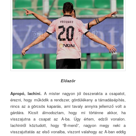
Először
Apropó, Iachini.
A mister nagyon jól összerakta a csapatot,
érezni, hogy működik a rendszer, gördülékeny a támadásépítés,
nincs az a görcsös kaparás, ami tavaly annyira jellemző volt a
gárdára. Kicsit álmodoztam, hogy mi történne akkor, ha
visszajutna a csapat az A-ba.
Ú
gy értem, edzői vonalon.
Iachiniről köztudott, hogy “B-menő”, nagyon megy neki a
visszajuttatás az első vonalba, viszont valahogy az A-ban eddig