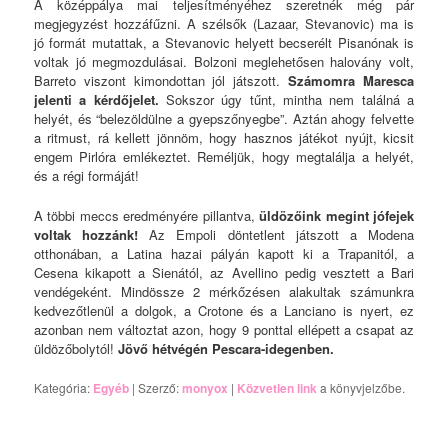
A középpálya mai teljesítményéhez szeretnék még pár
megjegyzést hozzáfűzni. A szélsők (Lazaar, Stevanovic) ma is
jó formát mutattak, a Stevanovic helyett becserélt Pisanónak is
voltak jó megmozdulásai. Bolzoni meglehetősen halovány volt,
Barreto viszont kimondottan jól játszott.
Számomra Maresca
jelenti a kérdőjelet.
Sokszor úgy tűnt, mintha nem találná a
helyét, és “belezöldülne a gyepszőnyegbe”. Aztán ahogy felvette
a ritmust, rá kellett jönnöm, hogy hasznos játékot nyújt, kicsit
engem Pirlóra emlékeztet.
Reméljük, hogy megtalálja a helyét,
és a régi formáját!
A többi meccs eredményére pillantva,
üldözőink megint jófejek
voltak hozzánk!
Az Empoli döntetlent játszott a Modena
otthonában, a Latina hazai pályán kapott ki a Trapanitól, a
Cesena kikapott a Sienától, az Avellino pedig vesztett a Bari
vendégeként. Mindössze 2 mérkőzésen alakultak számunkra
kedvezőtlenül a dolgok, a Crotone és a Lanciano is nyert, ez
azonban nem változtat azon, hogy 9 ponttal ellépett a csapat az
üldözőbolytól!
Jöv
ő
hétvégén Pescara-idegenben.
Kategória:
Egyéb
| Szerző:
monyox
|
Közvetlen link
a könyvjelzőbe.