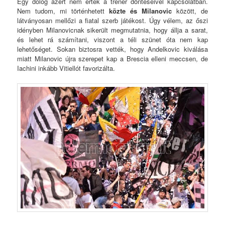
Egy dolog azért nem értek a tréner döntéseivel kapcsolatban.
Nem tudom, mi történhetett
közte és Milanovic
között, de
látványosan mellőzi a fiatal szerb játékost. Úgy vélem, az őszi
idényben Milanovicnak sikerült megmutatnia, hogy állja a sarat,
és lehet rá számítani, viszont a téli szünet óta nem kap
lehetőséget. Sokan biztosra vették, hogy Andelkovic kiválása
miatt Milanovic újra szerepet kap a Brescia elleni meccsen, de
Iachini inkább Vitiellót favorizálta.