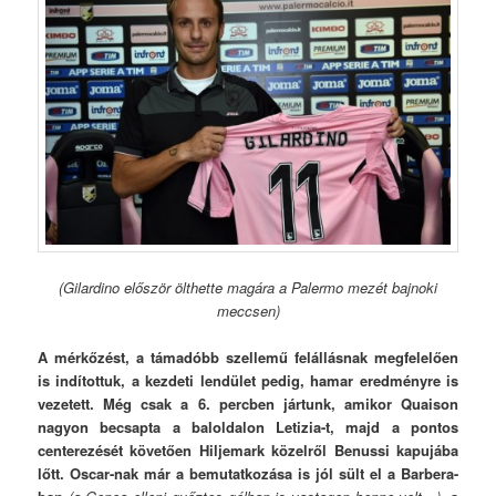
(Gilardino először ölthette magára a Palermo mezét bajnoki
meccsen)
A mérkőzést, a támadóbb szellemű felállásnak megfelelően
is indítottuk, a kezdeti lendület pedig, hamar eredményre is
vezetett. Még csak a 6. percben jártunk, amikor Quaison
nagyon becsapta a baloldalon Letizia-t, majd a pontos
centerezését követően Hiljemark közelről Benussi kapujába
lőtt. Oscar-nak már a bemutatkozása is jól sült el a Barbera-