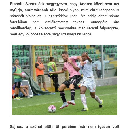
Rispoli!
Szeretnénk megjegyezni, hogy
Andrea közel sem azt
nyújtja, amit várnánk tőle,
kissé olyan, mint aki túlságosan is
hátradőlt volna az új szerződése után! Az eddig eltelt három
fordulóban nem emlékeztetett tavaszi önmagára, ám
remélhetőleg, a következő meccsekre már sikerül felpörögnie,
mert egy jó jobbszélsőre nagy szükségünk lenne!
Sajnos, a szünet előtti öt percben már nem igazán volt