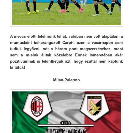
A meccs előtti félelmünk tehát, valóban nem volt alaptalan: a
mumusként beharangozott Carpi-t ezen a vasárnapon sem
tudtuk legyőzni, sőt a három pont megszerzéséhez, most
sem a mieink álltak közelebb! Ennek ismeretében akár
pozitívumnak is tekinthetjük azt, hogy ezúttal nem kaptunk
ki tőlük!
Milan-Palermo