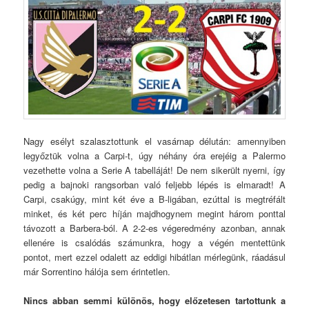
Nagy esélyt szalasztottunk el vasárnap délután: amennyiben
legyőztük volna a Carpi-t, úgy néhány óra erejéig a Palermo
vezethette volna a Serie A tabelláját! De nem sikerült nyerni, így
pedig a bajnoki rangsorban való feljebb lépés is elmaradt! A
Carpi, csakúgy, mint két éve a B-ligában, ezúttal is megtréfált
minket, és két perc híján majdhogynem megint három ponttal
távozott a Barbera-ból. A 2-2-es végeredmény azonban, annak
ellenére is csalódás számunkra, hogy a végén mentettünk
pontot, mert ezzel odalett az eddigi hibátlan mérlegünk, ráadásul
már Sorrentino hálója sem érintetlen.
Nincs abban semmi különös, hogy előzetesen tartottunk a