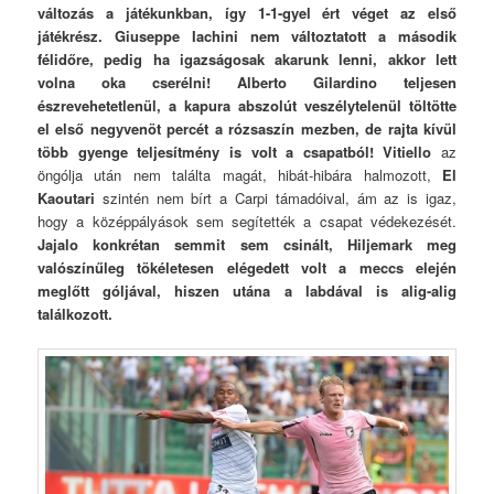
változás a játékunkban, így 1-1-gyel ért véget az első
játékrész. Giuseppe Iachini nem változtatott a második
félidőre, pedig ha igazságosak akarunk lenni, akkor lett
volna oka cserélni! Alberto Gilardino teljesen
észrevehetetlenül, a kapura abszolút veszélytelenül töltötte
el első negyvenöt percét a rózsaszín mezben, de rajta kívül
több gyenge teljesítmény is volt a csapatból!
Vitiello
az
öngólja után nem találta magát, hibát-hibára halmozott,
El
Kaoutari
szintén nem bírt a Carpi támadóival, ám az is igaz,
hogy a középpályások sem segítették a csapat védekezését.
Jajalo konkrétan semmit sem csinált, Hiljemark meg
valószínűleg tökéletesen elégedett volt a meccs elején
meglőtt góljával, hiszen utána a labdával is alig-alig
találkozott.