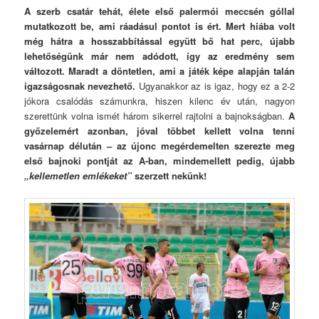
A szerb csatár tehát, élete első palermói meccsén góllal
mutatkozott be, ami ráadásul pontot is ért. Mert hiába volt
még hátra a hosszabbítással együtt bő hat perc, újabb
lehetőségünk már nem adódott, így az eredmény sem
változott. Maradt a döntetlen, ami a játék képe alapján talán
igazságosnak nevezhető.
Ugyanakkor az is igaz, hogy ez a 2-2
jókora csalódás számunkra, hiszen kilenc év után, nagyon
szerettünk volna ismét három sikerrel rajtolni a bajnokságban.
A
győzelemért azonban, jóval többet kellett volna tenni
vasárnap délután – az újonc megérdemelten szerezte meg
első bajnoki pontját az A-ban, mindemellett pedig, újabb
„kellemetlen emlékeket”
szerzett nekünk!