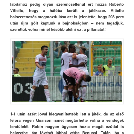
labdához pedig olyan szerencsétlenül ért hozzá Roberto
Vitiello, hogy a hálóba került a játékszer.
Vitiello
balszerencsés megmozdulása azt is jelentette, hogy 203 perc
után újra gólt kaptunk a bajnokságban – nem tagadjuk,
szerettük volna minél később átélni ezt a pillanatot!
1-1 után azért jóval kiegyenlítettebb lett a játék, de az első
félóra végén Quaison ismét megtörhette volna a vendégek
lendületét. Robin nagyon ügyesen hozta magát ezúttal is
helyzetbe, ám lövését lábbal védte Benussi. Talán, ha a