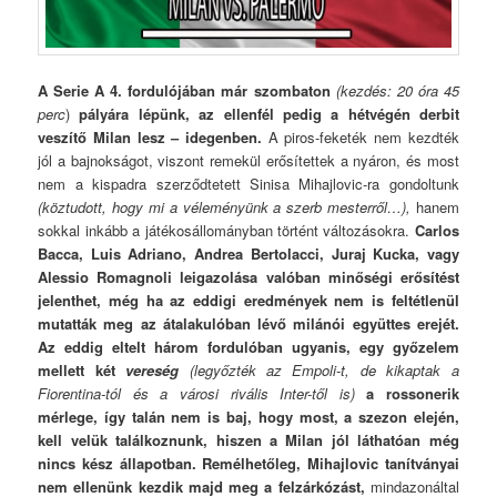
A Serie A 4. fordulójában már szombaton
(kezdés: 20 óra 45
perc
)
pályára lépünk, az ellenfél pedig a hétvégén derbit
veszítő Milan lesz – idegenben.
A piros-feketék nem kezdték
jól a bajnokságot, viszont remekül erősítettek a nyáron, és most
nem a kispadra szerződtetett Sinisa Mihajlovic-ra gondoltunk
(köztudott, hogy mi a véleményünk a szerb mesterről…),
hanem
sokkal inkább a játékosállományban történt változásokra.
Carlos
Bacca, Luis Adriano, Andrea Bertolacci, Juraj Kucka, vagy
Alessio Romagnoli leigazolása valóban minőségi erősítést
jelenthet, még ha az eddigi eredmények nem is feltétlenül
mutatták meg az átalakulóban lévő milánói együttes erejét.
Az eddig eltelt három fordulóban ugyanis, egy győzelem
mellett két
vereség
(legyőzték az Empoli-t, de kikaptak a
Fiorentina-tól és a városi rivális Inter-től is)
a rossonerik
mérlege, így talán nem is baj, hogy most, a szezon elején,
kell velük találkoznunk, hiszen a Milan jól láthatóan még
nincs kész állapotban.
Remélhetőleg, Mihajlovic tanítványai
nem ellenünk kezdik majd meg a felzárkózást,
mindazonáltal