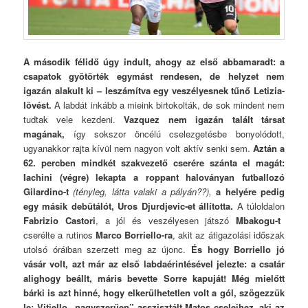
A második félidő úgy indult, ahogy az első abbamaradt: a
csapatok gyötörték egymást rendesen, de helyzet nem
igazán alakult ki – leszámítva egy veszélyesnek tűnő Letizia-
lövést.
A labdát inkább a mieink birtokolták, de sok mindent nem
tudtak vele kezdeni.
Vazquez nem igazán talált társat
magának,
így sokszor öncélú cselezgetésbe bonyolódott,
ugyanakkor rajta kívül nem nagyon volt aktív senki sem.
Aztán a
62. percben mindkét szakvezető cserére szánta el magát:
Iachini (végre) lekapta a roppant haloványan futballozó
Gilardino-t
(tényleg, látta valaki a pályán??),
a helyére pedig
egy másik debütálót, Uros Djurdjevic-et állította.
A túloldalon
Fabrizio Castori
, a jól és veszélyesen játszó
Mbakogu-t
cserélte a rutinos
Marco Borriello-ra
, akit az átigazolási időszak
utolsó óráiban szerzett meg az újonc.
És hogy Borriello jó
vásár volt, azt már az első labdaérintésével jelezte: a csatár
alighogy beállt, máris bevette Sorre kapuját!
Még mielőtt
bárki is azt hinné, hogy elkerülhetetlen volt a gól, szögezzük
le: Vitiello „nagyszerűen” asszisztált Matos cseleihez, aki az