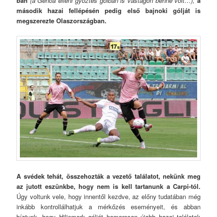
ban
(a Genoa elleni győztes gólban is vastagon benne volt…),
a
második hazai fellépésén pedig első bajnoki gólját is
megszerezte Olaszországban.
A svédek tehát, összehozták a vezető találatot, nekünk meg
az jutott eszünkbe, hogy nem is kell tartanunk a Carpi-tól.
Úgy voltunk vele, hogy innentől kezdve, az előny tudatában még
inkább kontrollálhatjuk a mérkőzés eseményeit, és abban
bíztunk, hogy Hiljemark gólját hamarosan újabb hazai találatok