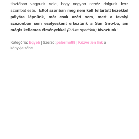
tisztában vagyunk vele, hogy nagyon nehéz dolgunk lesz
szombat este.
Ettől azonban még nem kell feltartott kezekkel
pályára lépnünk, már csak azért sem, mert a tavalyi
szezonban sem esélyesként érkeztünk a San Siro-ba, ám
mégis kellemes élményekkel
(2-0-ra nyertünk)
távoztunk!
Kategória:
Egyéb
| Szerző:
palermo88
|
Közvetlen link
a
könyvjelzőbe.