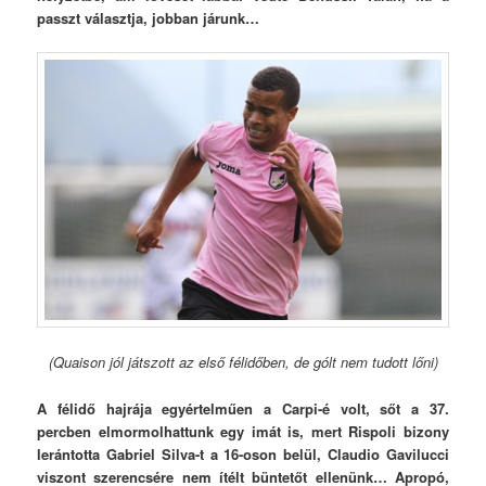
passzt választja, jobban járunk…
(Quaison jól játszott az első félidőben, de gólt nem tudott lőni)
A félidő hajrája egyértelműen a Carpi-é volt, sőt a 37.
percben elmormolhattunk egy imát is, mert Rispoli bizony
lerántotta Gabriel Silva-t a 16-oson belül, Claudio Gavilucci
viszont szerencsére nem ítélt büntetőt ellenünk… Apropó,