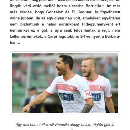
öngólt vétő védő mellől hozta ziccerbe Borriello-t. Az már
más kérdés, hogy Gonzalez és El Kaoutari is figyelhetett
volna jobban, de ez egy olyan nap volt, amelyiken egyáltalán
nem bízhattunk a hátsó sorunkban! Hidegzuhanyként ért
bennünket ez a gól, s újra csak felcsillantak a régi, nem
kellemes emlékek: a Carpi legutóbb is 2-1-re nyert a Barbera-
ban…
(Így kell bemutatkozni! Borriello ahogy beállt, rögtön gólt is