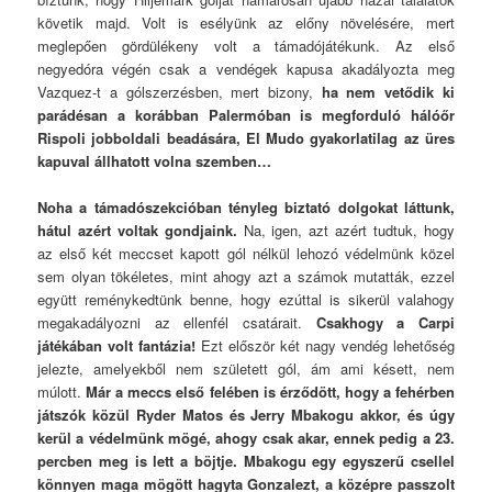
követik majd. Volt is esélyünk az előny növelésére, mert
meglepően gördülékeny volt a támadójátékunk. Az első
negyedóra végén csak a vendégek kapusa akadályozta meg
Vazquez-t a gólszerzésben, mert bizony,
ha nem vetődik ki
parádésan a korábban Palermóban is megforduló hálóőr
Rispoli jobboldali beadására, El Mudo gyakorlatilag az üres
kapuval állhatott volna szemben…
Noha a támadószekcióban tényleg biztató dolgokat láttunk,
hátul azért voltak gondjaink.
Na, igen, azt azért tudtuk, hogy
az első két meccset kapott gól nélkül lehozó védelmünk közel
sem olyan tökéletes, mint ahogy azt a számok mutatták, ezzel
együtt reménykedtünk benne, hogy ezúttal is sikerül valahogy
megakadályozni az ellenfél csatárait.
Csakhogy a Carpi
játékában volt fantázia!
Ezt először két nagy vendég lehetőség
jelezte, amelyekből nem született gól, ám ami késett, nem
múlott.
Már a meccs első felében is érződött, hogy a fehérben
játszók közül Ryder Matos és Jerry Mbakogu akkor, és úgy
kerül a védelmünk mögé, ahogy csak akar, ennek pedig a 23.
percben meg is lett a böjtje. Mbakogu egy egyszerű csellel
könnyen maga mögött hagyta Gonzalezt, a középre passzolt