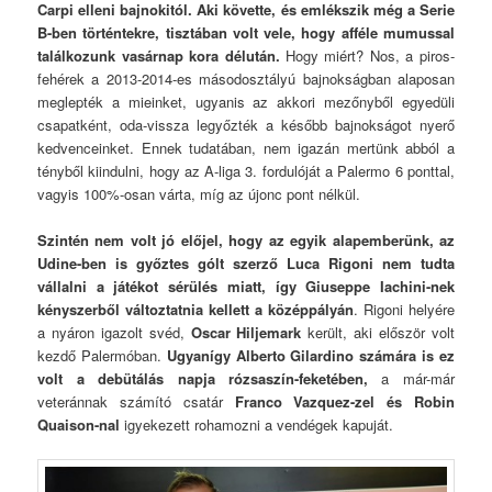
Carpi elleni bajnokitól. Aki követte, és emlékszik még a Serie
B-ben történtekre, tisztában volt vele, hogy afféle mumussal
találkozunk vasárnap kora délután.
Hogy miért? Nos, a piros-
fehérek a 2013-2014-es másodosztályú bajnokságban alaposan
meglepték a mieinket, ugyanis az akkori mezőnyből egyedüli
csapatként, oda-vissza legyőzték a később bajnokságot nyerő
kedvenceinket. Ennek tudatában, nem igazán mertünk abból a
tényből kiindulni, hogy az A-liga 3. fordulóját a Palermo 6 ponttal,
vagyis 100%-osan várta, míg az újonc pont nélkül.
Szintén nem volt jó előjel, hogy az egyik alapemberünk, az
Udine-ben is győztes gólt szerző Luca Rigoni nem tudta
vállalni a játékot sérülés miatt, így Giuseppe Iachini-nek
kényszerből változtatnia kellett a középpályán
. Rigoni helyére
a nyáron igazolt svéd,
Oscar Hiljemark
került, aki először volt
kezdő Palermóban.
Ugyanígy Alberto Gilardino számára is ez
volt a debütálás napja rózsaszín-feketében,
a már-már
veteránnak számító csatár
Franco Vazquez-zel és Robin
Quaison-nal
igyekezett rohamozni a vendégek kapuját.