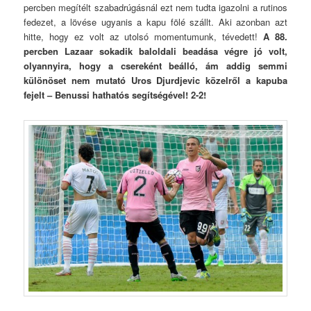
percben megítélt szabadrúgásnál ezt nem tudta igazolni a rutinos
fedezet, a lövése ugyanis a kapu fölé szállt. Aki azonban azt
hitte, hogy ez volt az utolsó momentumunk, tévedett!
A 88.
percben Lazaar sokadik baloldali beadása végre jó volt,
olyannyira, hogy a csereként beálló, ám addig semmi
különöset nem mutató Uros Djurdjevic közelről a kapuba
fejelt – Benussi hathatós segítségével! 2-2!