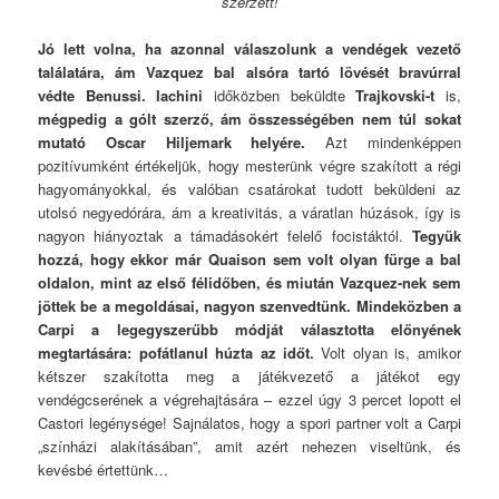
szerzett!
Jó lett volna, ha azonnal válaszolunk a vendégek vezető
találatára, ám Vazquez bal alsóra tartó lövését bravúrral
védte Benussi.
Iachini
időközben beküldte
Trajkovski-t
is,
mégpedig a gólt szerző, ám összességében nem túl sokat
mutató Oscar Hiljemark helyére.
Azt mindenképpen
pozitívumként értékeljük, hogy mesterünk végre szakított a régi
hagyományokkal, és valóban csatárokat tudott beküldeni az
utolsó negyedórára, ám a kreativitás, a váratlan húzások, így is
nagyon hiányoztak a támadásokért felelő focistáktól.
Tegyük
hozzá, hogy ekkor már Quaison sem volt olyan fürge a bal
oldalon, mint az első félidőben, és miután Vazquez-nek sem
jöttek be a megoldásai, nagyon szenvedtünk. Mindeközben a
Carpi a legegyszerűbb módját választotta előnyének
megtartására: pofátlanul húzta az időt.
Volt olyan is, amikor
kétszer szakította meg a játékvezető a játékot egy
vendégcserének a végrehajtására – ezzel úgy 3 percet lopott el
Castori legénysége! Sajnálatos, hogy a spori partner volt a Carpi
„színházi alakításában”, amit azért nehezen viseltünk, és
kevésbé értettünk…