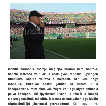
Iachini harmadik cseréje meglepő módon nem Daprelá,
hanem Maresca volt, aki a csakugyan rendkívül gyengén
futballozó Jajalo-t váltotta a hajrában. Azt kell, hogy
mondjuk, Enzo-val sokkal jobban is nézett ki a
középpályánk, mint Mato-val. Végre volt egy olyan ember a
pálya közepén, aki igyekezett kivenni a részét a labdák
elosztogatásából, mi több, Maresca személyében egy kiváló
rúgótechnikájú játékossal gyarapodtunk.
Kár, hogy a 86.