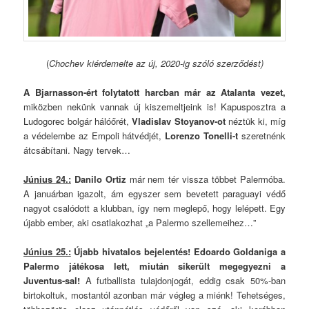
(
Chochev kiérdemelte az új, 2020-ig szóló szerződést)
A Bjarnasson-ért folytatott harcban már az Atalanta vezet,
miközben nekünk vannak új kiszemeltjeink is! Kapusposztra a
Ludogorec bolgár hálóőrét,
Vladislav Stoyanov-ot
néztük ki, míg
a védelembe az Empoli hátvédjét,
Lorenzo Tonelli-t
szeretnénk
átcsábítani. Nagy tervek…
Június 24.:
Danilo Ortiz
már nem tér vissza többet Palermóba.
A januárban igazolt, ám egyszer sem bevetett paraguayi védő
nagyot csalódott a klubban, így nem meglepő, hogy lelépett. Egy
újabb ember, aki csatlakozhat „a Palermo szellemeihez…”
Június 25.:
Újabb hivatalos bejelentés! Edoardo Goldaniga a
Palermo játékosa lett, miután sikerült megegyezni a
Juventus-sal!
A futballista tulajdonjogát, eddig csak 50%-ban
birtokoltuk, mostantól azonban már végleg a miénk! Tehetséges,