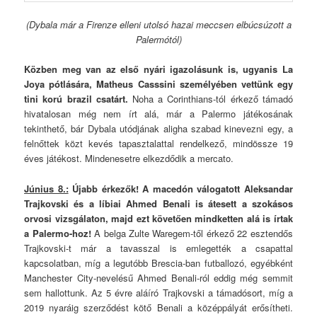
(Dybala már a Firenze elleni utolsó hazai meccsen elbúcsúzott a
Palermótól)
Közben meg van
az első nyári igazolásunk is, ugyanis La
Joya pótlására, Matheus Casssini személyében vettünk egy
tini korú brazil csatárt.
Noha a Corinthians-tól érkező támadó
hivatalosan még nem írt alá, már a Palermo játékosának
tekinthető, bár Dybala utódjának aligha szabad kinevezni egy, a
felnőttek közt kevés tapasztalattal rendelkező, mindössze 19
éves játékost. Mindenesetre elkezdődik a mercato.
Június 8.:
Újabb érkezők! A macedón válogatott Aleksandar
Trajkovski és a líbiai Ahmed Benali is átesett a szokásos
orvosi vizsgálaton, majd ezt követően mindketten alá is írtak
a Palermo-hoz!
A belga Zulte Waregem-től érkező 22 esztendős
Trajkovski-t már a tavasszal is emlegették a csapattal
kapcsolatban, míg a legutóbb Brescia-ban futballozó, egyébként
Manchester City-nevelésű Ahmed Benali-ról eddig még semmit
sem hallottunk. Az 5 évre aláíró Trajkovski a támadósort, míg a
2019 nyaráig szerződést kötő Benali a középpályát erősítheti.