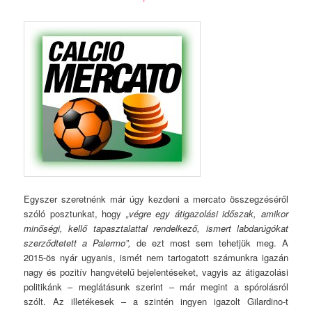
Egyszer szeretnénk már úgy kezdeni a mercato összegzéséről
szóló posztunkat, hogy
„végre egy átigazolási időszak, amikor
minőségi, kellő tapasztalattal rendelkező, ismert labdarúgókat
szerződtetett a Palermo”,
de ezt most sem tehetjük meg. A
2015-ös nyár ugyanis, ismét nem tartogatott számunkra igazán
nagy és pozitív hangvételű bejelentéseket, vagyis az átigazolási
politikánk – meglátásunk szerint – már megint a spórolásról
szólt. Az illetékesek – a szintén ingyen igazolt Gilardino-t