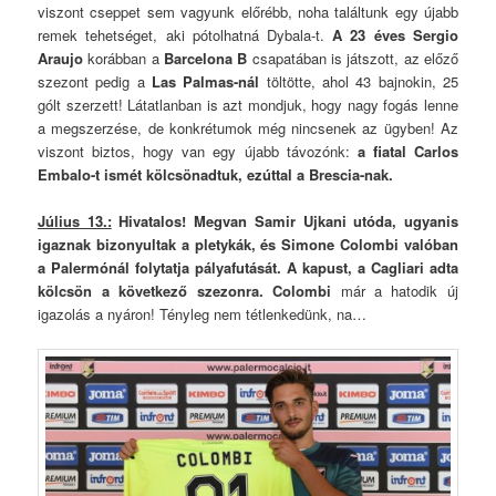
viszont cseppet sem vagyunk előrébb, noha találtunk egy újabb
remek tehetséget, aki pótolhatná Dybala-t.
A 23 éves Sergio
Araujo
korábban a
Barcelona B
csapatában is játszott, az előző
szezont pedig a
Las Palmas-nál
töltötte, ahol 43 bajnokin, 25
gólt szerzett! Látatlanban is azt mondjuk, hogy nagy fogás lenne
a megszerzése, de konkrétumok még nincsenek az ügyben! Az
viszont biztos, hogy van egy újabb távozónk:
a fiatal Carlos
Embalo-t ismét kölcsönadtuk, ezúttal a Brescia-nak.
Július 13.:
Hivatalos! Megvan Samir Ujkani utóda, ugyanis
igaznak bizonyultak a pletykák, és Simone Colombi valóban
a Palermónál folytatja pályafutását. A kapust, a Cagliari adta
kölcsön a következő szezonra. Colombi
már a hatodik új
igazolás a nyáron! Tényleg nem tétlenkedünk, na…