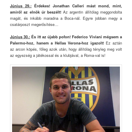
Június 29.:
Érdekes! Jonathan Calleri mást mond, mint,
amiről az elnök úr beszélt!
Az argentin állítólag meggondolta
magát, és inkább maradna a Boca-nál. Egyre jobban megy a
csatárposzt megerősítése…
Június 30.:
És itt az újabb pofon! Federico Viviani mégsem a
Palermo-hoz, hanem a Hellas Verona-hoz igazolt!
Ez aztán
az arcon köpés, főleg azok után, hogy állítólag tényleg meg volt
az egyezség a játékossal és a klubjával, a Roma-val is!