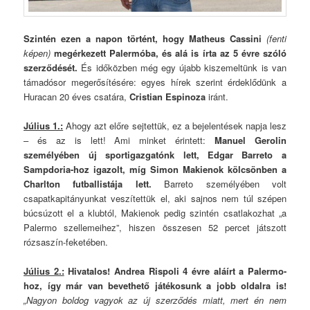
Szintén ezen a napon történt, hogy Matheus Cassini
(fenti
képen)
megérkezett Palermóba, és alá is írta az 5 évre szóló
szerződését.
És időközben még egy újabb kiszemeltünk is van
támadósor megerősítésére: egyes hírek szerint érdeklődünk a
Huracan 20 éves csatára,
Cristian Espinoza
iránt.
Július 1.:
Ahogy azt előre sejtettük, ez a bejelentések napja lesz
– és az is lett! Ami minket érintett:
Manuel Gerolin
személyében új sportigazgatónk lett,
Edgar Barreto a
Sampdoria-hoz igazolt, míg Simon Makienok kölcsönben a
Charlton futballistája lett.
Barreto személyében volt
csapatkapitányunkat veszítettük el, aki sajnos nem túl szépen
búcsúzott el a klubtól, Makienok pedig szintén csatlakozhat „a
Palermo szellemeihez”, hiszen összesen 52 percet játszott
rózsaszín-feketében.
Július 2.:
Hivatalos! Andrea Rispoli 4 évre aláírt a Palermo-
hoz, így már van bevethető játékosunk a jobb oldalra is!
„Nagyon boldog vagyok az új szerződés miatt, mert én nem