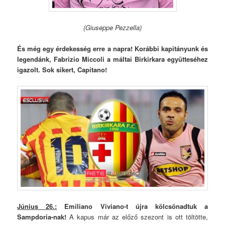
(Giuseppe Pezzella)
És még egy érdekesség erre a napra! Korábbi kapitányunk és
legendánk, Fabrizio Miccoli a máltai Birkirkara együtteséhez
igazolt. Sok sikert, Capitano!
Június 26.:
Emiliano Viviano-t újra kölcsönadtuk a
Sampdoria-nak!
A kapus már az előző szezont is ott töltötte,