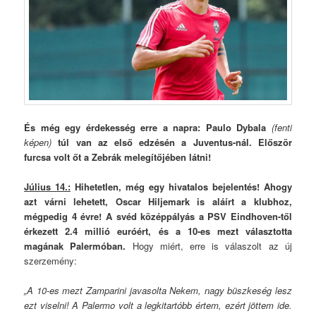
És még egy érdekesség erre a napra: Paulo Dybala
(fenti
képen)
túl van az első edzésén a Juventus-nál. Először
furcsa volt őt a Zebrák melegítőjében látni!
Július 14.:
Hihetetlen, még egy hivatalos bejelentés! Ahogy
azt várni lehetett, Oscar Hiljemark is aláírt a klubhoz,
mégpedig 4 évre! A svéd középpályás a PSV Eindhoven-től
érkezett 2.4 millió euróért, és a 10-es mezt választotta
magának Palermóban.
Hogy miért, erre is válaszolt az új
szerzemény:
„A 10-es mezt Zamparini javasolta Nekem, nagy büszkeség lesz
ezt viselni! A Palermo volt a legkitartóbb értem, ezért jöttem ide.