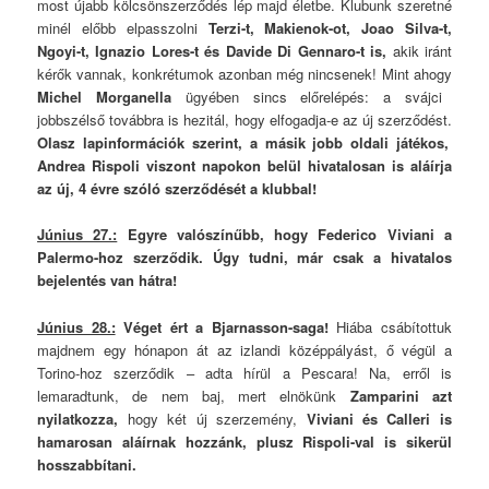
most újabb kölcsönszerződés lép majd életbe. Klubunk szeretné
minél előbb elpasszolni
Terzi-t, Makienok-ot, Joao Silva-t,
Ngoyi-t, Ignazio Lores-t és Davide Di Gennaro-t is,
akik iránt
kérők vannak, konkrétumok azonban még nincsenek! Mint ahogy
Michel Morganella
ügyében sincs előrelépés: a svájci
jobbszélső továbbra is hezitál, hogy elfogadja-e az új szerződést.
Olasz lapinformációk szerint, a másik jobb oldali játékos,
Andrea Rispoli viszont napokon belül hivatalosan is aláírja
az új, 4 évre szóló szerződését a klubbal!
Június 27.:
Egyre valószínűbb, hogy Federico Viviani a
Palermo-hoz szerződik. Úgy tudni, már csak a hivatalos
bejelentés van hátra!
Június 28.:
Véget ért a Bjarnasson-saga!
Hiába csábítottuk
majdnem egy hónapon át az izlandi középpályást, ő végül a
Torino-hoz szerződik – adta hírül a Pescara! Na, erről is
lemaradtunk, de nem baj, mert elnökünk
Zamparini azt
nyilatkozza,
hogy két új szerzemény,
Viviani és Calleri is
hamarosan aláírnak hozzánk, plusz Rispoli-val is sikerül
hosszabbítani.