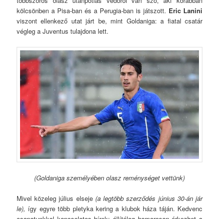
többszörös olasz utánpótlás védőről van szó, aki korábban
kölcsönben a Pisa-ban és a Perugia-ban is játszott.
Eric Lanini
viszont ellenkező utat járt be, mint Goldaniga: a fiatal csatár
végleg a Juventus tulajdona lett.
(Goldaniga személyében olasz reménységet vettünk)
Mivel közeleg július elseje
(a legtöbb szerződés június 30-án jár
le),
így egyre több pletyka kering a klubok háza táján. Kedvenc
csapatunkkal kapcsolatos hírek: állítólag hamarosan érkezhet a