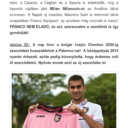
iránt, a Catania, a Cagliari és a Spezia is érdeklődik, míg a
hasonló cipőben járó
Milan Milanovic-ot
az Avellino látná
szívesen. A Napoli új mestere, Maurizio Sarri is örömmel látná
csapatában Franco Vazquezt, ez azonban még viccnek is rossz!
FRANCO NEM ELADÓ, és ezt, szerencsére a vezetőink is így
gondolják!
Június 22.:
A nap híre: a bolgár Ivaylo Chochev 2020-ig
szerződést hosszabbított a Palermo-val! A középpályás 2014
nyarán érkezett, azóta pedig bizonyította, hogy érdemes volt
őt szerződtetni. Nyilván ennek szól az új szerződés is!