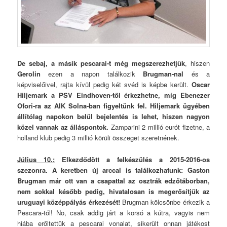
De sebaj, a másik pescarai-t még megszerezhetjük
, hiszen
Gerolin
ezen a napon találkozik
Brugman-nal
és a
képviselőivel, rajta kívül pedig két svéd is képbe került.
Oscar
Hiljemark a PSV Eindhoven-től érkezhetne, míg Ebenezer
Ofori-ra az AIK Solna-ban figyeltünk fel. Hiljemark ügyében
állítólag napokon belül bejelentés is lehet, hiszen nagyon
közel vannak az álláspontok.
Zamparini 2 millió eurót fizetne, a
holland klub pedig 3 millió körüli összeget szeretnének.
Július 10.:
Elkezdődött a felkészülés a 2015-2016-os
szezonra. A keretben új arccal is találkozhatunk: Gaston
Brugman már ott van a csapattal az osztrák edzőtáborban,
nem sokkal később pedig, hivatalosan is megerősítjük az
uruguayi középpályás érkezését!
Brugman kölcsönbe érkezik a
Pescara-tól! No, csak addig járt a korsó a kútra, vagyis nem
hiába erőltettük a pescarai vonalat, sikerült onnan játékost