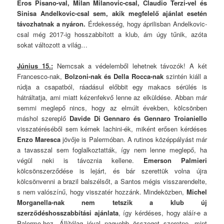
Eros Pisano-val, Milan Milanovic-csal, Claudio Terzi-vel és
Sinisa Andelkovic-csal sem, akik megfelelő ajánlat esetén
távozhatnak a nyáron.
Érdekesség, hogy áprilisban Andelkovic-
csal még 2017-ig hosszabbított a klub, ám úgy tűnik, azóta
sokat változott a világ…
Június 15.:
Nemcsak a védelemből lehetnek távozók! A két
Francesco-nak,
Bolzoni-nak és Della Rocca-nak
szintén kiáll a
rúdja a csapatból, ráadásul előbbit egy makacs sérülés is
hátráltatja, ami miatt kézenfekvő lenne az elküldése. Abban már
semmi meglepő nincs, hogy az elmúlt években, kölcsönben
máshol szereplő
Davide Di Gennaro és Gennaro Troianiello
visszatéréséből sem kérnek Iachini-ék, miként erősen kérdéses
Enzo Maresca
jövője is Palermóban. A rutinos középpályást már
a tavasszal sem foglalkoztatták, így nem lenne meglepő, ha
végül neki is távoznia kellene.
Emerson Palmieri
kölcsönszerződése is lejárt, és bár szerettük volna újra
kölcsönvenni a brazil balszélsőt, a Santos mégis visszarendelte,
s nem valószínű, hogy visszatér hozzánk. Mindeközben,
Michel
Morganella-nak nem tetszik a klub új
szerződéshosszabbítási ajánlata
, így kérdéses, hogy aláír-e a
Palermo-hoz. Állítólag jóval nagyobb összeget szeretne, mint