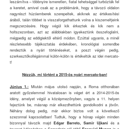
leszámítva – többnyire ismeretlen, fiatal tehetséggel turbózták fel
a keretet, amivel csak az a problémánk, hogy a távozó oldalon
nagyrészt húzóemberek szerepeltek, akiknek az értékesítési
árából, talán többet is visszaforgathattunk volna a kiszemeltjeink
megszerzésére. Hogy végül kik érkeztek és kik nem a
holtszezonban, azt az alábbiakban igyekeztünk összefoglalni,
mégpedig az eddigiektől eltérő módon. Ezúttal ugyanis, a minél
részletesebb tájékoztatás érdekében, kronológiai sorrendbe
rendeztük a nyári történéseket, a poszt végén pedig,
szerkesztőkollégámmal külön-külön is értékeltük az idei mercato-
t!
Nézzük, mi történt a 2015-ös nyári mercato-ban!
Június 1.:
Miután május utolsó napján, a Roma otthonában
aratott győzelemmel hivatalosan is véget ért a 2014-2015-ös
idény, amelyet végül a középmezőnyben, vagyis a 11. helyen
fejeztünk be, másnap már elkezdhettünk gondolkodni a jövőn.
Néhány dolog pedig, már ekkor biztos volt a következő
szezonnal kapcsolatban! Tudtuk, hogy a hónap végén minden
bizonnyal távozik majd
Edgar Barreto, Samir Ujkani
és a
tavaszt kölcsönben a Sampdoria-nál töltő
Ezequiel Munoz
is a