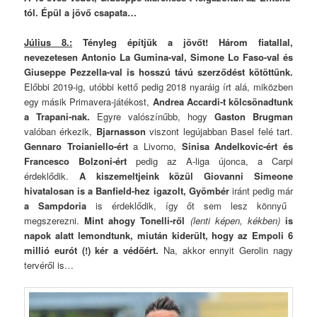
tól. Épül a jövő csapata…
Július 8.:
Tényleg építjük a jövőt! Három fiatallal,
nevezetesen Antonio La Gumina-val, Simone Lo Faso-val és
Giuseppe Pezzella-val is hosszú távú szerződést kötöttünk.
Előbbi 2019-ig, utóbbi kettő pedig 2018 nyaráig írt alá, miközben
egy másik Primavera-játékost,
Andrea Accardi-t kölcsönadtunk
a Trapani-nak.
Egyre valószínűbb, hogy
Gaston Brugman
valóban érkezik,
Bjarnasson
viszont legújabban Basel felé tart.
Gennaro Troianiello-ért
a Livorno,
Sinisa Andelkovic-ért és
Francesco Bolzoni-ért
pedig az A-liga újonca, a Carpi
érdeklődik.
A kiszemeltjeink közül Giovanni Simeone
hivatalosan is a Banfield-hez igazolt, Gyömbér
iránt pedig már
a Sampdoria
is érdeklődik, így őt sem lesz könnyű
megszerezni.
Mint ahogy Tonelli-ről
(lenti képen, kékben)
is
napok alatt lemondtunk, miután kiderült, hogy az Empoli 6
millió eurót (!) kér a védőért.
Na, akkor ennyit Gerolin nagy
tervéről is…