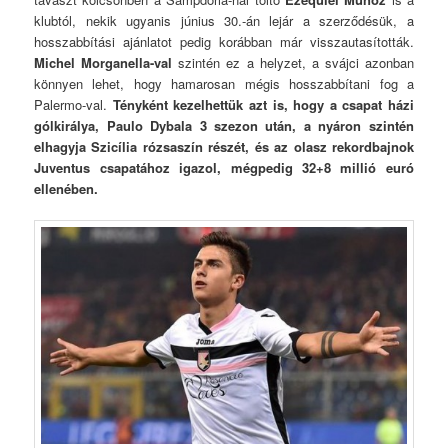
klubtól, nekik ugyanis június 30.-án lejár a szerződésük, a
hosszabbítási ajánlatot pedig korábban már visszautasították.
Michel Morganella-val
szintén ez a helyzet, a svájci azonban
könnyen lehet, hogy hamarosan mégis hosszabbítani fog a
Palermo-val.
Tényként kezelhettük azt is, hogy a csapat házi
gólkirálya, Paulo Dybala 3 szezon után, a nyáron szintén
elhagyja Szicília rózsaszín részét, és az olasz rekordbajnok
Juventus csapatához igazol, mégpedig 32+8 millió euró
ellenében.