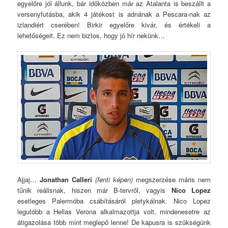
egyelőre jól állunk, bár időközben már az Atalanta is beszállt a
versenyfutásba, akik 4 játékost is adnának a Pescara-nak az
izlandiért cserében! Birkir egyelőre kivár, és értékeli a
lehetőségeit. Ez nem biztos, hogy jó hír nekünk…
Ajjaj…
Jonathan Calleri
(fenti képen)
megszerzése máris nem
tűnik reálisnak, hiszen már B-tervről, vagyis
Nico Lopez
esetleges Palermóba csábításáról pletykálnak. Nico Lopez
legutóbb a Hellas Verona alkalmazottja volt, mindenesetre az
átigazolása több mint meglepő lenne! De kapusra is szükségünk