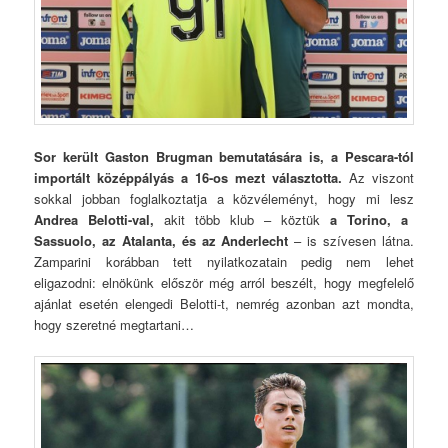
Sor került Gaston Brugman bemutatására is, a Pescara-tól
importált középpályás a 16-os mezt választotta.
Az viszont
sokkal jobban foglalkoztatja a közvéleményt, hogy mi lesz
Andrea Belotti-val,
akit több klub – köztük
a Torino, a
Sassuolo, az Atalanta, és az Anderlecht
– is szívesen látna.
Zamparini korábban tett nyilatkozatain pedig nem lehet
eligazodni: elnökünk először még arról beszélt, hogy megfelelő
ajánlat esetén elengedi Belotti-t, nemrég azonban azt mondta,
hogy szeretné megtartani…