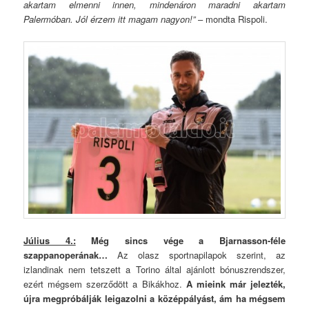
akartam elmenni innen, mindenáron maradni akartam
Palermóban. Jól érzem itt magam nagyon!”
– mondta Rispoli.
Július 4.:
Még sincs vége a Bjarnasson-féle
szappanoperának…
Az olasz sportnapilapok szerint, az
izlandinak nem tetszett a Torino által ajánlott bónuszrendszer,
ezért mégsem szerződött a Bikákhoz.
A mieink már jelezték,
újra megpróbálják leigazolni a középpályást, ám ha mégsem