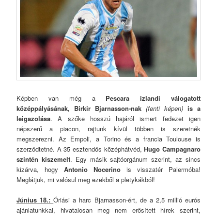
Képben van még a
Pescara izlandi válogatott
középpályásának, Birkir Bjarnasson-nak
(fenti képen)
is a
leigazolása
. A szőke hosszú hajáról ismert fedezet igen
népszerű a piacon, rajtunk kívül többen is szeretnék
megszerezni. Az Empoli, a Torino és a francia Toulouse is
szerződtetné. A 35 esztendős középhátvéd,
Hugo Campagnaro
szintén kiszemelt
. Egy másik sajtóorgánum szerint, az sincs
kizárva, hogy
Antonio Nocerino
is visszatér Palermóba!
Meglátjuk, mi valósul meg ezekből a pletykákból!
Június 18.:
Óriási a harc Bjarnasson-ért, de a 2,5 millió eurós
ajánlatunkkal, hivatalosan meg nem erősített hírek szerint,