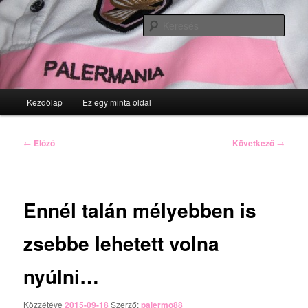
Tovább
az
Kere
elsődleges
tartalomra
Fő
Kezdőlap
Ez egy minta oldal
menü
Bejegyzés
←
Előző
Következő
→
navigáció
Ennél talán mélyebben is
zsebbe lehetett volna
nyúlni…
Közzétéve
2015-09-18
Szerző:
palermo88