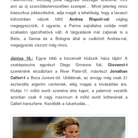
ami az új szerződéstervezetben szerepel… Mivel jelenleg nincs
klasszikus jobbszélsőnk, adja magát a lehetőség, hogy a tavaszt
kölcsönben nálunk töltő
Andrea Rispoli-val
végleg
megegyezzünk, ő ugyanis, a Parma sajnálatos csődje miatt
szabadon igazolhatóvá vált. A tárgyalások már zajlanak is a
Betis, a Genoa és a Bologna által is csábított Andrea-val,
megegyezés viszont még nincs.
Június 16.:
Egyre több a kiszemelt klubunk háza táján! A
csatárposztra egyrészt Diego Simeone fiát,
Giovanni-t
szeretnénk elcsábítani a River Plate-től, másrészt
Jonathan
Calleri-t
a Boca Juniors-tól. Utóbbinak, az amúgy még csak 21
esztendős argentin centernek, elég magas a kivásárlási ára.
Klubja 11 millió eurót szeretne érte kapni, a palermói vezetők
azonban csak 6 vagy maximum 8 millió eurót költenének a
Calleri-transzferre. Kezdődik a fukarkodás…