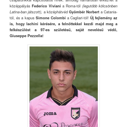
középpályás
Federico Viviani
a Roma-tól
(legutóbb kölcsönben
Latina-ban játszott),
a középhátvéd
Gyömbér Norbert
a Catania-
tól, és a kapus
Simone Colombi
a Cagliari-tól!
Új fejlemény az
is, hogy Iachini kérésére, a felnőttekkel kezdi majd meg a
felkészülést a 97-es születésű, saját nevelésű védő,
Giuseppe Pezzella!