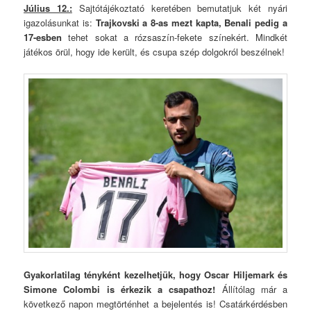
Július 12.:
Sajtótájékoztató keretében bemutatjuk két nyári
igazolásunkat is:
Trajkovski a 8-as mezt kapta, Benali pedig a
17-esben
tehet sokat a rózsaszín-fekete színekért. Mindkét
játékos örül, hogy ide került, és csupa szép dolgokról beszélnek!
Gyakorlatilag tényként kezelhetjük, hogy
Oscar Hiljemark és
Simone Colombi
is érkezik a csapathoz!
Állítólag már a
következő napon megtörténhet a bejelentés is! Csatárkérdésben