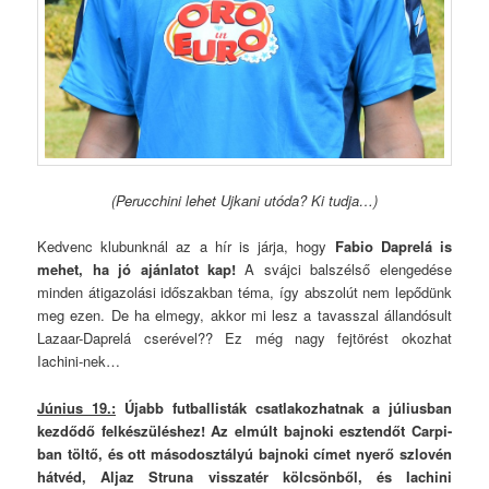
(Perucchini lehet Ujkani utóda? Ki tudja…)
Kedvenc klubunknál az a hír is járja, hogy
Fabio Daprelá is
mehet, ha jó ajánlatot kap!
A svájci balszélső elengedése
minden átigazolási időszakban téma, így abszolút nem lepődünk
meg ezen. De ha elmegy, akkor mi lesz a tavasszal állandósult
Lazaar-Daprelá cserével?? Ez még nagy fejtörést okozhat
Iachini-nek…
Június 19.:
Újabb futballisták csatlakozhatnak a júliusban
kezdődő felkészüléshez! Az elmúlt bajnoki esztendőt Carpi-
ban töltő, és ott másodosztályú bajnoki címet nyerő szlovén
hátvéd, Aljaz Struna visszatér kölcsönből, és Iachini