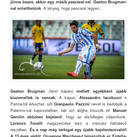
jönne össze, akkor egy másik pescarai-val
,
Gaston Brugman-
nal erősíthetünk
. A lényeg, hogy pescarai legyen…
Gaston Brugman
(fenti képen)
mellett egyébként újabb
kiszemeltek is vannak.
A kapus,
Alessandro Iacobucci
a
Parma-tól érkezhet, sőt
Gianpaolo Pazzini
nevét is bedobják a
Palermo-val kapcsolatban, bár ezt aligha hisszük el!
Manuel
Gerolin eközben bejelenti
, hogy az elsődleges célpontunk,
Lorenzo Tonelli
megszerzése lesz a mercato hátralévő
részében.
És a nap még tartogat egy újabb bejelentenivalót!
A 15 éves védőt, Giuseppe Marchese-t leigazoltuk az Entella-