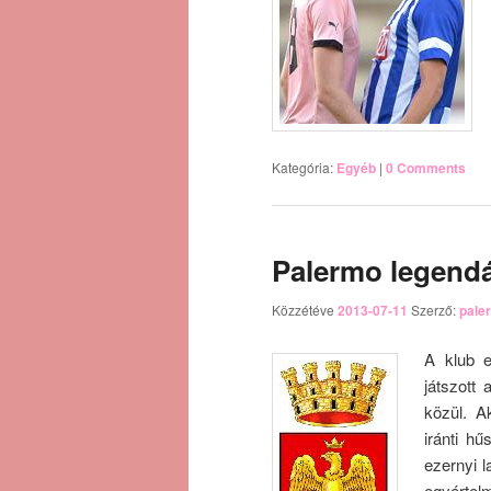
Kategória:
Egyéb
|
0 Comments
Palermo legendái 
Közzétéve
2013-07-11
Szerző:
pale
A klub e
játszott
közül. A
iránti h
ezernyi l
egyérte