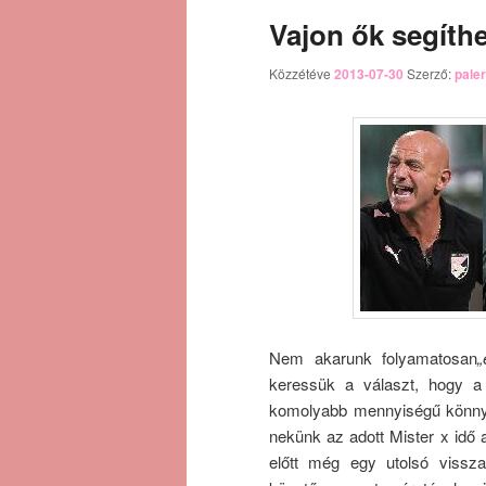
Vajon ők segíth
Közzétéve
2013-07-30
Szerző:
pale
Nem akarunk folyamatosan
„
keressük a választ, hogy a 
komolyabb mennyiségű könnye
nekünk az adott Mister x idő
előtt még egy utolsó vissza