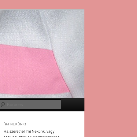
Keresés
ÍRJ NEKÜNK!
Ha szeretnél írni Nekünk, vagy
csak egyszerűen megismerkednél