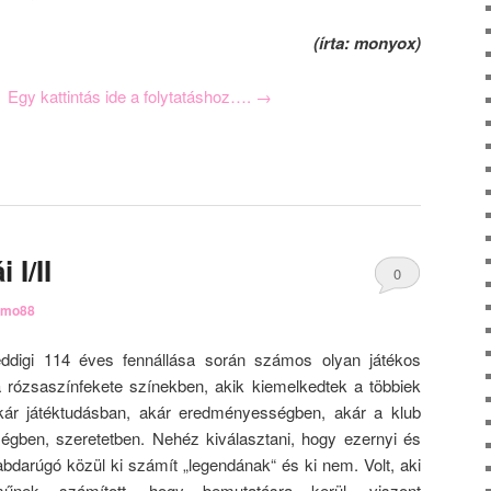
(írta: monyox)
Egy kattintás ide a folytatáshoz….
→
I/II
0
rmo88
Comments
ddigi 114 éves fennállása során számos olyan játékos
 a rózsaszínfekete színekben, akik kiemelkedtek a többiek
kár játéktudásban, akár eredményességben, akár a klub
űségben, szeretetben. Nehéz kiválasztani, hogy ezernyi és
abdarúgó közül ki számít „legendának“ és ki nem. Volt, aki
lműnek számított, hogy bemutatásra kerül, viszont