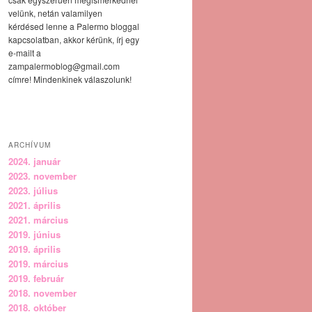
velünk, netán valamilyen
kérdésed lenne a Palermo bloggal
kapcsolatban, akkor kérünk, írj egy
e-mailt a
zampalermoblog@gmail.com
címre! Mindenkinek válaszolunk!
ARCHÍVUM
2024. január
2023. november
2023. július
2021. április
2021. március
2019. június
2019. április
2019. március
2019. február
2018. november
2018. október