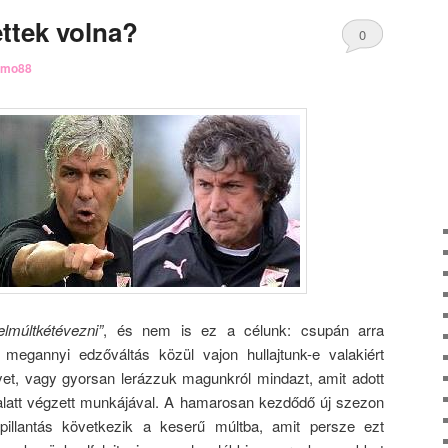
ettek volna?
0
rmo88
Comments
elmúltkétévezni”
, és nem is ez a célunk: csupán arra
megannyi edzőváltás közül vajon hullajtunk-e valakiért
t, vagy gyorsan lerázzuk magunkról mindazt, amit adott
 alatt végzett munkájával. A hamarosan kezdődő új szezon
pillantás következik a keserű múltba, amit persze ezt