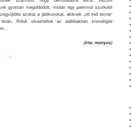
sunk gyorsan megoldódott, miután egy palermói szurkolói
zegyűjtötte azokat a játékosokat, akiknek „ott kell lennie“
istán. Róluk olvashattok az alábbiakban kronológiai
ben…
(írta: monyox)
oz….
→