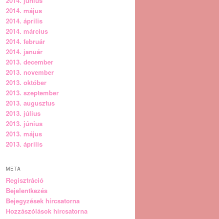
2014. június
2014. május
2014. április
2014. március
2014. február
2014. január
2013. december
2013. november
2013. október
2013. szeptember
2013. augusztus
2013. július
2013. június
2013. május
2013. április
META
Regisztráció
Bejelentkezés
Bejegyzések hírcsatorna
Hozzászólások hírcsatorna