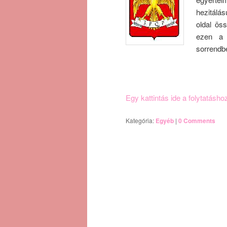
hezitálá
oldal öss
ezen a l
sorrend
Egy kattintás ide a folytatásh
Kategória:
Egyéb
|
0 Comments