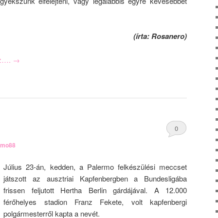
yekszünk elfelejteni, vagy legalábbis egyre kevesebbet
(írta: Rosanero)
oz….
→
0
rmo88
Comments
Július 23-án, kedden, a Palermo felkészülési meccset
játszott az ausztriai Kapfenbergben a Bundesligába
frissen feljutott Hertha Berlin gárdájával. A 12.000
férőhelyes stadion Franz Fekete, volt kapfenbergi
polgármesterről kapta a nevét.