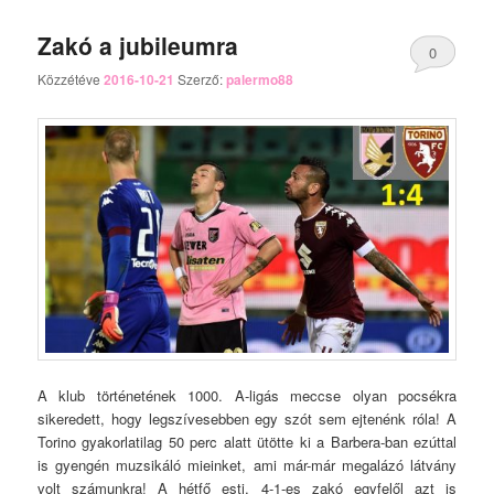
Zakó a jubileumra
0
Közzétéve
2016-10-21
Szerző:
palermo88
Comments
A klub történetének 1000. A-ligás meccse olyan pocsékra
sikeredett, hogy legszívesebben egy szót sem ejtenénk róla! A
Torino gyakorlatilag 50 perc alatt ütötte ki a Barbera-ban ezúttal
is gyengén muzsikáló mieinket, ami már-már megalázó látvány
volt számunkra! A hétfő esti, 4-1-es zakó egyfelől azt is