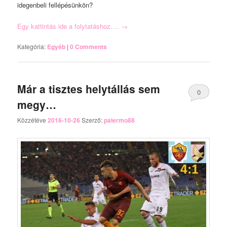
idegenbeli fellépésünkön?
Egy kattintás ide a folytatáshoz….
→
Kategória:
Egyéb
|
0 Comments
Már a tisztes helytállás sem
0
megy…
Comments
Közzétéve
2016-10-26
Szerző:
palermo88