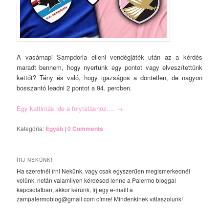
A vasárnapi Sampdoria elleni vendégjáték után az a kérdés
maradt bennem, hogy nyertünk egy pontot vagy elveszítettünk
kettőt? Tény és való, hogy igazságos a döntetlen, de nagyon
bosszantó leadni 2 pontot a 94. percben.
Egy kattintás ide a folytatáshoz….
→
Kategória:
Egyéb
|
0 Comments
ÍRJ NEKÜNK!
Ha szeretnél írni Nekünk, vagy csak egyszerűen megismerkednél
velünk, netán valamilyen kérdésed lenne a Palermo bloggal
kapcsolatban, akkor kérünk, írj egy e-mailt a
zampalermoblog@gmail.com címre! Mindenkinek válaszolunk!