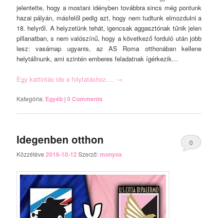
jelentette, hogy a mostani idényben továbbra sincs még pontunk
hazai pályán, másfelől pedig azt, hogy nem tudtunk elmozdulni a
18. helyről. A helyzetünk tehát, igencsak aggasztónak tűnik jelen
pillanatban, s nem valószínű, hogy a következő forduló után jobb
lesz: vasárnap ugyanis, az AS Roma otthonában kellene
helytállnunk, ami szintén emberes feladatnak ígérkezik…
Egy kattintás ide a folytatáshoz….
→
Kategória:
Egyéb
|
0 Comments
Idegenben otthon
0
Közzétéve
2016-10-12
Szerző:
monyox
Comments