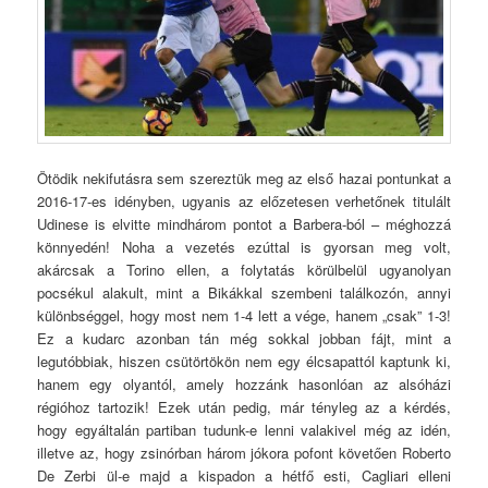
Ötödik nekifutásra sem szereztük meg az első hazai pontunkat a
2016-17-es idényben, ugyanis az előzetesen verhetőnek titulált
Udinese is elvitte mindhárom pontot a Barbera-ból – méghozzá
könnyedén! Noha a vezetés ezúttal is gyorsan meg volt,
akárcsak a Torino ellen, a folytatás körülbelül ugyanolyan
pocsékul alakult, mint a Bikákkal szembeni találkozón, annyi
különbséggel, hogy most nem 1-4 lett a vége, hanem „csak” 1-3!
Ez a kudarc azonban tán még sokkal jobban fájt, mint a
legutóbbiak, hiszen csütörtökön nem egy élcsapattól kaptunk ki,
hanem egy olyantól, amely hozzánk hasonlóan az alsóházi
régióhoz tartozik! Ezek után pedig, már tényleg az a kérdés,
hogy egyáltalán partiban tudunk-e lenni valakivel még az idén,
illetve az, hogy zsinórban három jókora pofont követően Roberto
De Zerbi ül-e majd a kispadon a hétfő esti, Cagliari elleni