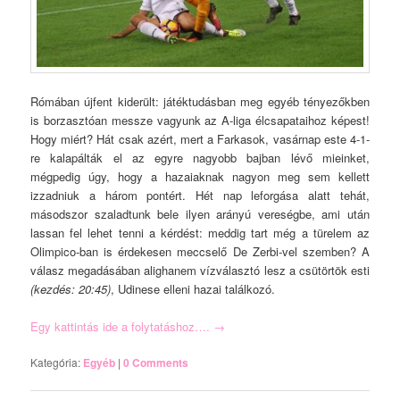
Rómában újfent kiderült: játéktudásban meg egyéb tényezőkben
is borzasztóan messze vagyunk az A-liga élcsapataihoz képest!
Hogy miért? Hát csak azért, mert a Farkasok, vasárnap este 4-1-
re kalapálták el az egyre nagyobb bajban lévő mieinket,
mégpedig úgy, hogy a hazaiaknak nagyon meg sem kellett
izzadniuk a három pontért. Hét nap leforgása alatt tehát,
másodszor szaladtunk bele ilyen arányú vereségbe, ami után
lassan fel lehet tenni a kérdést: meddig tart még a türelem az
Olimpico-ban is érdekesen meccselő De Zerbi-vel szemben? A
válasz megadásában alighanem vízválasztó lesz a csütörtök esti
(kezdés: 20:45)
, Udinese elleni hazai találkozó.
Egy kattintás ide a folytatáshoz….
→
Kategória:
Egyéb
|
0 Comments