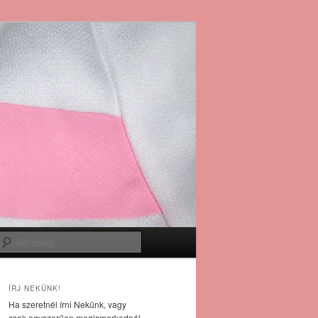
Keresés
ÍRJ NEKÜNK!
Ha szeretnél írni Nekünk, vagy
csak egyszerűen megismerkednél