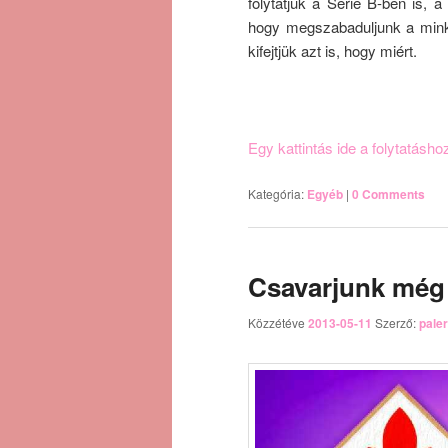
folytatjuk a Serie B-ben is, 
hogy megszabaduljunk a minke
kifejtjük azt is, hogy miért.
Egy kattintás ide a folytatásh
Kategória:
Egyéb
|
0 Comments
Csavarjunk még
Közzétéve
2013-05-11
Szerző:
pale