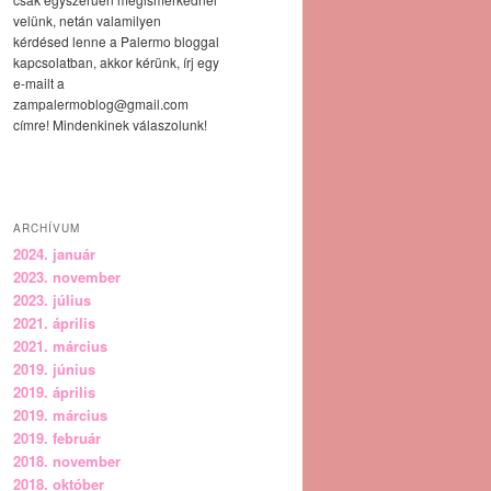
velünk, netán valamilyen
kérdésed lenne a Palermo bloggal
kapcsolatban, akkor kérünk, írj egy
e-mailt a
zampalermoblog@gmail.com
címre! Mindenkinek válaszolunk!
ARCHÍVUM
2024. január
2023. november
2023. július
2021. április
2021. március
2019. június
2019. április
2019. március
2019. február
2018. november
2018. október