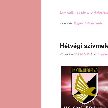
Egy kattintás ide a folytatásh
Kategória:
Egyéb
|
0 Comments
Hétvégi szívmel
Közzétéve
2013-05-25
Szerző:
pale