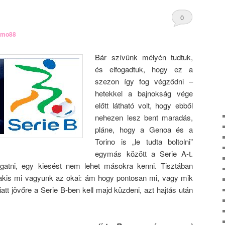
0
rmo88
Comments
Bár szívünk mélyén tudtuk,
és elfogadtuk, hogy ez a
szezon így fog végződni –
hetekkel a bajnokság vége
előtt látható volt, hogy ebből
nehezen lesz bent maradás,
pláne, hogy a Genoa és a
Torino is „le tudta boltolni”
egymás között a Serie A-t.
tni, egy kiesést nem lehet másokra kenni. Tisztában
akis mi vagyunk az okai: ám hogy pontosan mi, vagy mik
att jövőre a Serie B-ben kell majd küzdeni, azt hajtás után