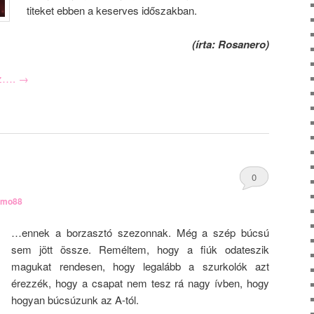
titeket ebben a keserves időszakban.
(írta: Rosanero)
oz….
→
0
rmo88
Comments
…ennek a borzasztó szezonnak. Még a szép búcsú
sem jött össze. Reméltem, hogy a fiúk odateszik
magukat rendesen, hogy legalább a szurkolók azt
érezzék, hogy a csapat nem tesz rá nagy ívben, hogy
hogyan búcsúzunk az A-tól.