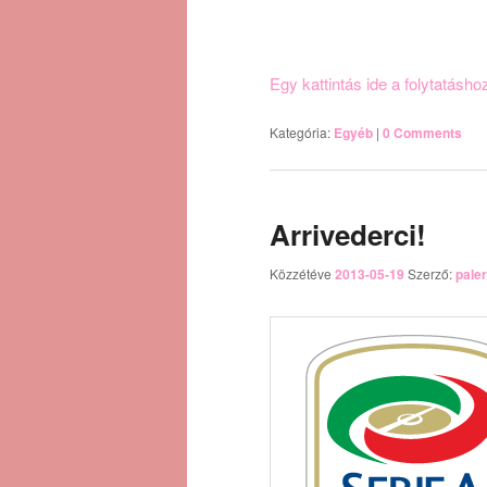
Egy kattintás ide a folytatásh
Kategória:
Egyéb
|
0 Comments
Arrivederci!
Közzétéve
2013-05-19
Szerző:
pale