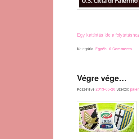
Egy kattintás ide a folytatásh
Kategória:
Egyéb
|
0 Comments
Végre vége…
Közzétéve
2013-05-20
Szerző:
pale