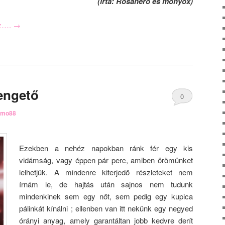
(írta: Rosanero és monyox)
oz….
→
engető
0
rmo88
Comments
Ezekben a nehéz napokban ránk fér egy kis
vidámság, vagy éppen pár perc, amiben örömünket
lelhetjük. A mindenre kiterjedő részleteket nem
írnám le, de hajtás után sajnos nem tudunk
mindenkinek sem egy nőt, sem pedig egy kupica
pálinkát kínálni ; ellenben van itt nekünk egy negyed
órányi anyag, amely garantáltan jobb kedvre derít