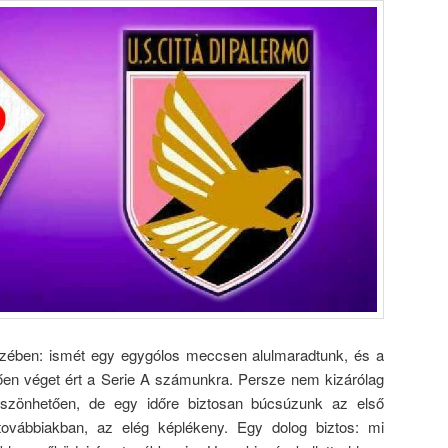
nzében: ismét egy egygólos meccsen alulmaradtunk, és a
en véget ért a Serie A számunkra. Persze nem kizárólag
zönhetően, de egy időre biztosan búcsúzunk az első
továbbiakban, az elég képlékeny. Egy dolog biztos: mi