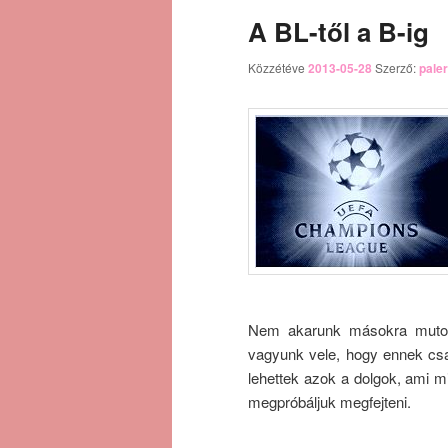
A BL-től a B-ig
Közzétéve
2013-05-28
Szerző:
pale
Nem akarunk másokra mutoga
vagyunk vele, hogy ennek cs
lehettek azok a dolgok, ami mi
megpróbáljuk megfejteni.