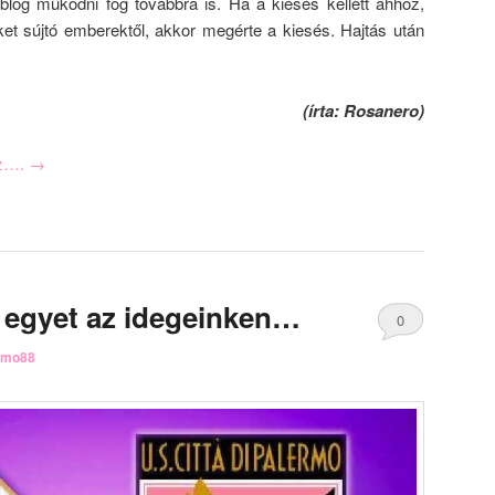
a blog működni fog továbbra is. Ha a kiesés kellett ahhoz,
t sújtó emberektől, akkor megérte a kiesés. Hajtás után
(írta: Rosanero)
oz….
→
 egyet az idegeinken…
0
rmo88
Comments