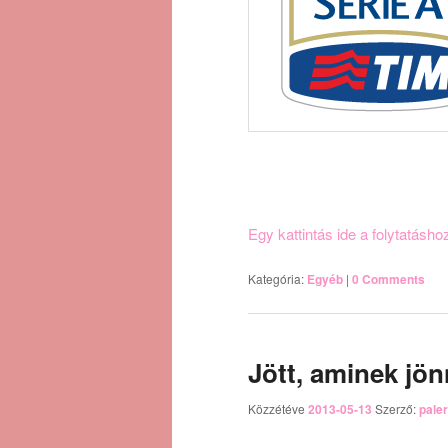
Egy kattintás ide a folytatásh
Kategória:
Egyéb
|
0 Comments
Jött, aminek jönn
Közzétéve
2013-05-13
Szerző:
pale