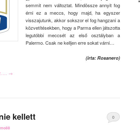
semmit nem változtat. Mindössze annyit fog
érni ez a meccs, hogy majd, ha egyszer
visszajutunk, akkor sokszor el fog hangzani a
közvetítésekben, hogy a Parma ellen játszotta
legutóbbi meccsét az első osztályban a
Palermo. Csak ne kelljen erre sokat várni…
(írta: Rosanero)
oz….
→
ie kellett
0
rmo88
Comments