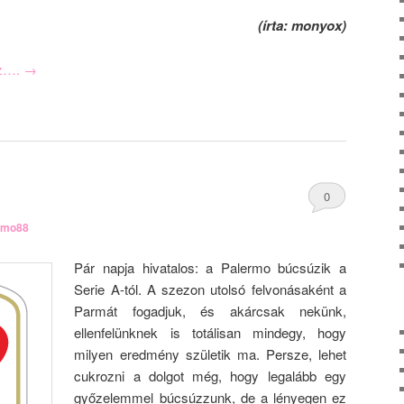
(írta: monyox)
oz….
→
0
rmo88
Comments
Pár napja hivatalos: a Palermo búcsúzik a
Serie A-tól. A szezon utolsó felvonásaként a
Parmát fogadjuk, és akárcsak nekünk,
ellenfelünknek is totálisan mindegy, hogy
milyen eredmény születik ma. Persze, lehet
cukrozni a dolgot még, hogy legalább egy
győzelemmel búcsúzzunk, de a lényegen ez