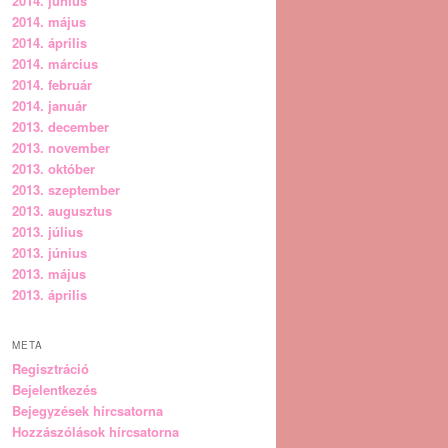
2014. június
2014. május
2014. április
2014. március
2014. február
2014. január
2013. december
2013. november
2013. október
2013. szeptember
2013. augusztus
2013. július
2013. június
2013. május
2013. április
META
Regisztráció
Bejelentkezés
Bejegyzések hírcsatorna
Hozzászólások hírcsatorna