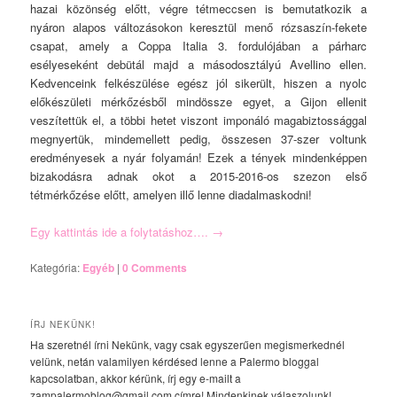
hazai közönség előtt, végre tétmeccsen is bemutatkozik a
nyáron alapos változásokon keresztül menő rózsaszín-fekete
csapat, amely a Coppa Italia 3. fordulójában a párharc
esélyeseként debütál majd a másodosztályú Avellino ellen.
Kedvenceink felkészülése egész jól sikerült, hiszen a nyolc
előkészületi mérkőzésből mindössze egyet, a Gijon ellenit
veszítettük el, a többi hetet viszont imponáló magabiztossággal
megnyertük, mindemellett pedig, összesen 37-szer voltunk
eredményesek a nyár folyamán! Ezek a tények mindenképpen
bizakodásra adnak okot a 2015-2016-os szezon első
tétmérkőzése előtt, amelyen illő lenne diadalmaskodni!
Egy kattintás ide a folytatáshoz….
→
Kategória:
Egyéb
|
0 Comments
ÍRJ NEKÜNK!
Ha szeretnél írni Nekünk, vagy csak egyszerűen megismerkednél
velünk, netán valamilyen kérdésed lenne a Palermo bloggal
kapcsolatban, akkor kérünk, írj egy e-mailt a
zampalermoblog@gmail.com címre! Mindenkinek válaszolunk!