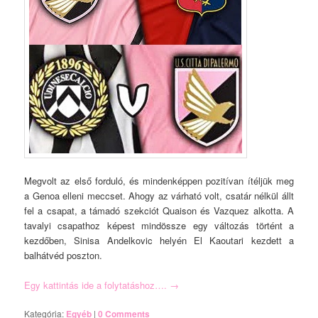
Megvolt az első forduló, és mindenképpen pozitívan ítéljük meg
a Genoa elleni meccset. Ahogy az várható volt, csatár nélkül állt
fel a csapat, a támadó szekciót Quaison és Vazquez alkotta. A
tavalyi csapathoz képest mindössze egy változás történt a
kezdőben, Sinisa Andelkovic helyén El Kaoutari kezdett a
balhátvéd poszton.
Egy kattintás ide a folytatáshoz….
→
Kategória:
Egyéb
|
0 Comments