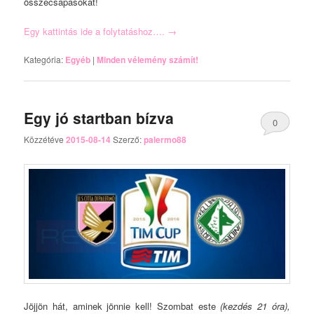
összecsapásokat!
Egy kattintás ide a folytatáshoz….
→
Kategória:
Egyéb
|
Minden vélemény számít!
Egy jó startban bízva
0
Közzétéve
2015-08-14
Szerző:
palermo88
Comments
Jöjjön hát, aminek jönnie kell! Szombat este
(kezdés 21 óra),